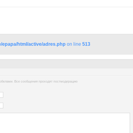
/epapa/html/active/adres.php
on line
513
обелами. Все сообщения проходят постмодерацию