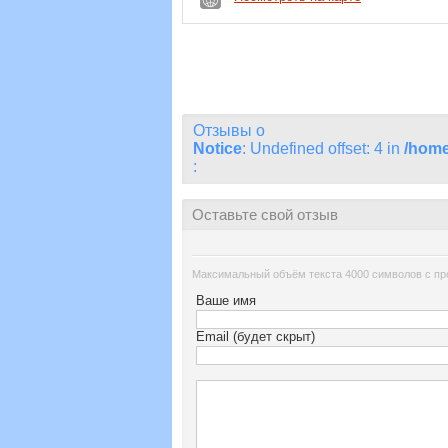
Отзывы о
Notice
: Undefined offset: 4 in
/home
:
Оставьте свой отзыв
Максимальный объём текста 4000 символов с пр
Ваше имя
Email (будет скрыт)