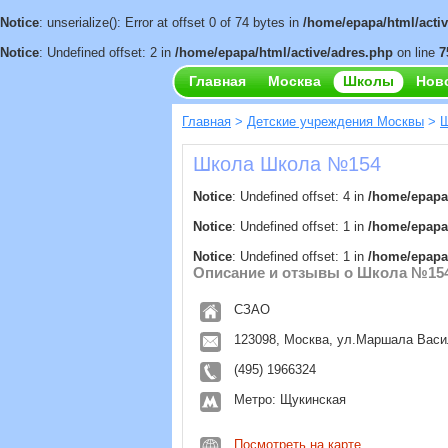
Notice
: unserialize(): Error at offset 0 of 74 bytes in
/home/epapa/html/acti
Notice
: Undefined offset: 2 in
/home/epapa/html/active/adres.php
on line
7
Главная
Москва
Школы
Нов
Главная
>
Детские учреждения Москвы
>
Ш
Школа Школа №154
Notice
: Undefined offset: 4 in
/home/epapa/
Notice
: Undefined offset: 1 in
/home/epapa/
Notice
: Undefined offset: 1 in
/home/epapa/
Описание и отзывы о Школа №15
СЗАО
123098, Москва, ул.Маршала Васил
(495) 1966324
Метро: Щукинская
Посмотреть на карте