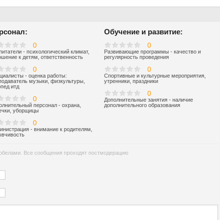
рсонал:
Обучение и развитие:
0
0
питатели - психологический климат,
Развивающие программы - качество и
ошение к детям, ответственность
регулярность проведения
0
0
циалисты - оценка работы:
Спортивные и культурные мероприятия,
подаватель музыки, физкультуры,
утренники, праздники
опед итд
0
0
Дополнительные занятия - наличие
олнительный персонал - охрана,
дополнительного образования
ечки, уборщицы
0
инистрация - внимание к родителям,
ывчивость
обелами. Все сообщения проходят постмодерацию