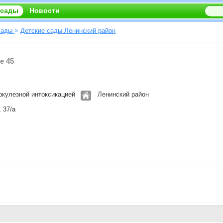
 сады
Новости
сады
>
Детские сады Ленинский район
е 45
ркулезной интоксикацией
Ленинский район
, 37/а