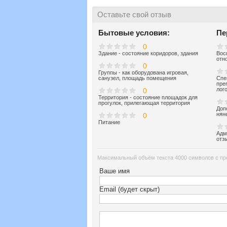
Оставьте свой отзыв
Бытовые условия:
Пе
0
Здание - состояние коридоров, здания
Вос
отн
0
Группы - как оборудована игровая,
санузел, площадь помещения
Спе
пре
лог
0
Территория - состояние площадок для
прогулок, прилегающая территория
Доп
нян
0
Питание
Адм
отз
Максимальный объём текста 4000 символов с пр
Ваше имя
Email (будет скрыт)