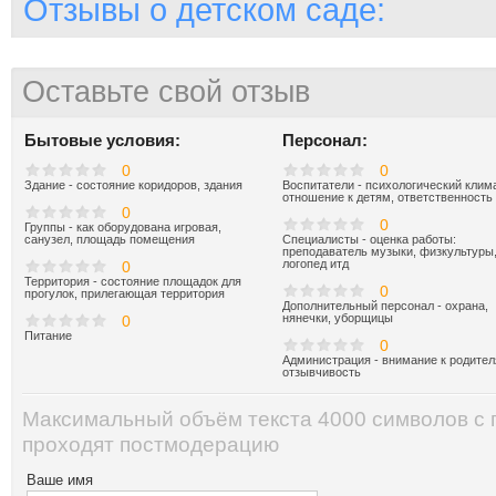
Отзывы о детском саде:
Оставьте свой отзыв
Бытовые условия:
Персонал:
0
0
Здание - состояние коридоров, здания
Воспитатели - психологический клима
отношение к детям, ответственность
0
0
Группы - как оборудована игровая,
санузел, площадь помещения
Специалисты - оценка работы:
преподаватель музыки, физкультуры
логопед итд
0
Территория - состояние площадок для
0
прогулок, прилегающая территория
Дополнительный персонал - охрана,
нянечки, уборщицы
0
Питание
0
Администрация - внимание к родител
отзывчивость
Максимальный объём текста 4000 символов с
проходят постмодерацию
Ваше имя