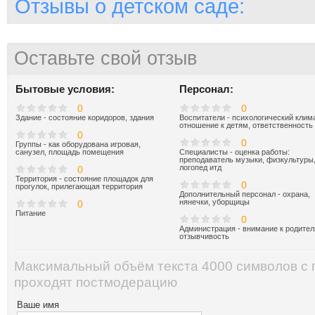
Отзывы о детском саде:
Оставьте свой отзыв
Бытовые условия:
Персонал:
0
0
Здание - состояние коридоров, здания
Воспитатели - психологический клима
отношение к детям, ответственность
0
0
Группы - как оборудована игровая,
санузел, площадь помещения
Специалисты - оценка работы:
преподаватель музыки, физкультуры
логопед итд
0
Территория - состояние площадок для
0
прогулок, прилегающая территория
Дополнительный персонал - охрана,
нянечки, уборщицы
0
Питание
0
Администрация - внимание к родител
отзывчивость
Максимальный объём текста 4000 символов с
проходят постмодерацию
Ваше имя