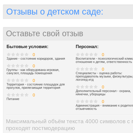
Отзывы о детском саде:
Оставьте свой отзыв
Бытовые условия:
Персонал:
0
0
Здание - состояние коридоров, здания
Воспитатели - психологический клима
отношение к детям, ответственность
0
0
Группы - как оборудована игровая,
санузел, площадь помещения
Специалисты - оценка работы:
преподаватель музыки, физкультуры
логопед итд
0
Территория - состояние площадок для
0
прогулок, прилегающая территория
Дополнительный персонал - охрана,
нянечки, уборщицы
0
Питание
0
Администрация - внимание к родител
отзывчивость
Максимальный объём текста 4000 символов с
проходят постмодерацию