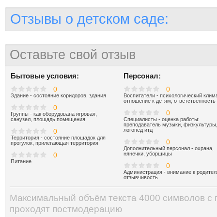
Отзывы о детском саде:
Оставьте свой отзыв
Бытовые условия:
Персонал:
0
0
Здание - состояние коридоров, здания
Воспитатели - психологический клима
отношение к детям, ответственность
0
0
Группы - как оборудована игровая,
санузел, площадь помещения
Специалисты - оценка работы:
преподаватель музыки, физкультуры
логопед итд
0
Территория - состояние площадок для
0
прогулок, прилегающая территория
Дополнительный персонал - охрана,
нянечки, уборщицы
0
Питание
0
Администрация - внимание к родител
отзывчивость
Максимальный объём текста 4000 символов с
проходят постмодерацию