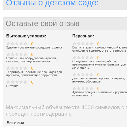
Отзывы о детском саде:
Оставьте свой отзыв
Бытовые условия:
Персонал:
0
0
Здание - состояние коридоров, здания
Воспитатели - психологический клима
отношение к детям, ответственность
0
0
Группы - как оборудована игровая,
санузел, площадь помещения
Специалисты - оценка работы:
преподаватель музыки, физкультуры
логопед итд
0
Территория - состояние площадок для
0
прогулок, прилегающая территория
Дополнительный персонал - охрана,
нянечки, уборщицы
0
Питание
0
Администрация - внимание к родител
отзывчивость
Максимальный объём текста 4000 символов с
проходят постмодерацию
Ваше имя