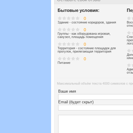
Бытовые условия:
Пе
0
Здание - состояние коридоров, здания
Вос
отн
0
Группы - как оборудована игровая,
санузел, площадь помещения
Спе
пре
лог
0
Территория - состояние площадок для
прогулок, прилегающая территория
Доп
нян
0
Питание
Адм
отз
Максимальный объём текста 4000 символов с пр
Ваше имя
Email (будет скрыт)