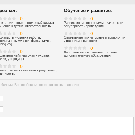
рсонал:
Обучение и развитие:
0
0
питатели - психологический климат,
Развивающие программы - качество и
ошение к детям, ответственность
регулярность проведения
0
0
циалисты - оценка работы:
Спортивные и культурные мероприятия,
подаватель музыки, физкультуры,
утренники, праздники
опед итд
0
0
Дополнительные занятия - наличие
олнительный персонал - охрана,
дополнительного образования
ечки, уборщицы
0
инистрация - внимание к родителям,
ывчивость
обелами. Все сообщения проходят постмодерацию