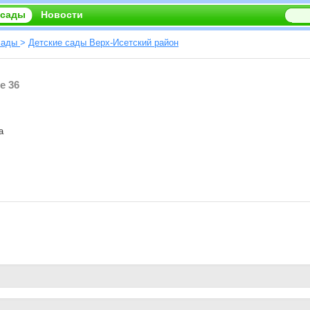
 сады
Новости
сады
>
Детские сады Верх-Исетский район
е 36
а